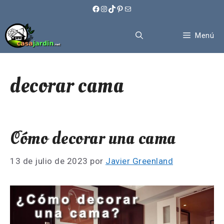
Saltar
Facebook
Instagram
TikTok
Pinterest
Correo electrónico
al
contenido
Menú
decorar cama
Cómo decorar una cama
13 de julio de 2023
por
Javier Greenland