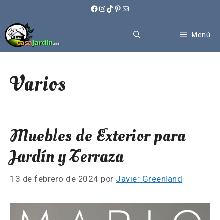
Saltar
Facebook
Instagram
TikTok
Pinterest
Correo electrónico
al
contenido
Menú
Varios
Muebles de Exterior para
Jardín y Terraza
13 de febrero de 2024
por
Javier Greenland