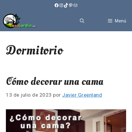
Saltar
Facebook
Instagram
TikTok
Pinterest
Correo electrónico
al
contenido
Menú
Dormitorio
Cómo decorar una cama
13 de julio de 2023
por
Javier Greenland