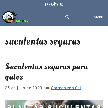
Saltar
Facebook
Instagram
TikTok
Pinterest
Correo electrónico
al
contenido
Menú
suculentas seguras
Suculentas seguras para
gatos
25 de julio de 2023
por
Carmen von Sai