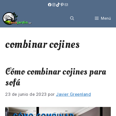
Saltar
Facebook
Instagram
TikTok
Pinterest
Correo electrónico
al
contenido
Menú
combinar cojines
Cómo combinar cojines para
sofá
23 de junio de 2023
por
Javier Greenland